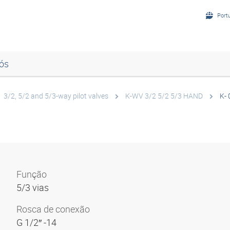
Port
ós
3/2, 5/2 and 5/3-way pilot valves
K-WV 3/2 5/2 5/3 HAND
K- 
Função
5/3 vias
Rosca de conexão
G 1/2″ -14