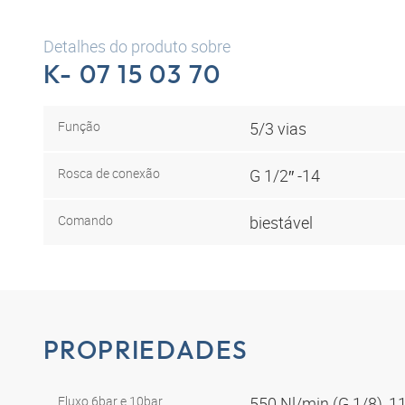
Detalhes do produto sobre
K- 07 15 03 70
Função
5/3 vias
Rosca de conexão
G 1/2″ -14
Comando
biestável
PROPRIEDADES
Fluxo 6bar e 10bar
550 Nl/min (G 1/8), 1