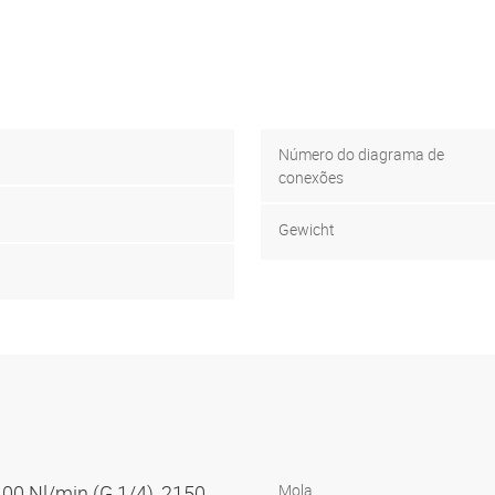
Número do diagrama de
conexões
Gewicht
100 Nl/min (G 1/4), 2150
Mola