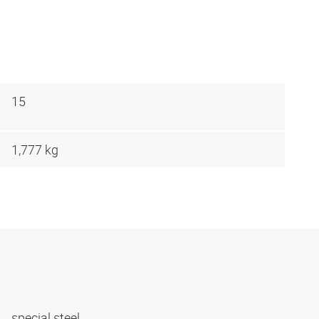
15
1,777 kg
special steel