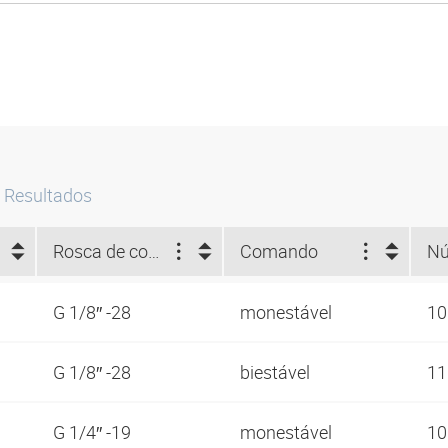
Resultados
Rosca de conexão
Comando
G 1/8″ -28
monestável
1
G 1/8″ -28
biestável
1
G 1/4″ -19
monestável
1