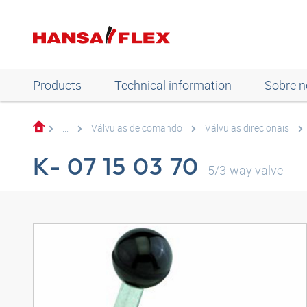
Products
Technical information
Sobre n
...
Válvulas de comando
Válvulas direcionais
K- 07 15 03 70
5/3-way valve