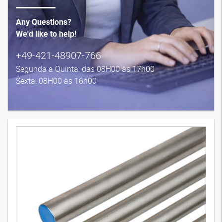
Any Questions?
We'd like to help!
+49-421-48907-766
Segunda a Quinta: das 08H00 às 17h00
Sexta: 08H00 às 16h00