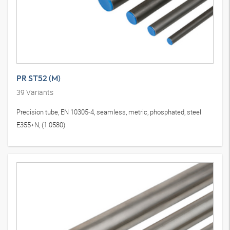
PR ST52 (M)
39
Variants
Precision tube, EN 10305-4, seamless, metric, phosphated, steel
E355+N, (1.0580)