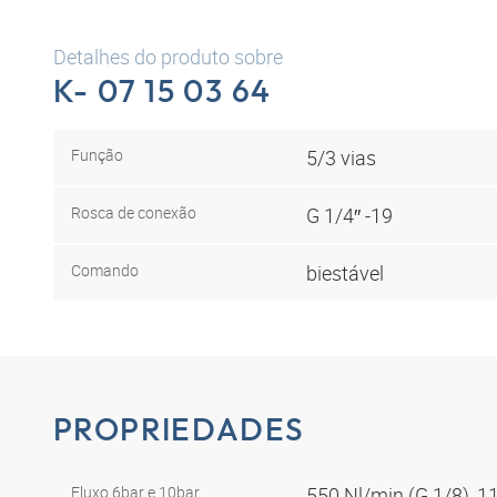
Detalhes do produto sobre
K- 07 15 03 64
Função
5/3 vias
Rosca de conexão
G 1/4″ -19
Comando
biestável
PROPRIEDADES
Fluxo 6bar e 10bar
550 Nl/min (G 1/8), 1