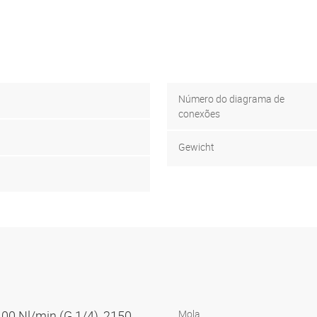
Número do diagrama de
conexões
Gewicht
100 Nl/min (G 1/4), 2150
Mola