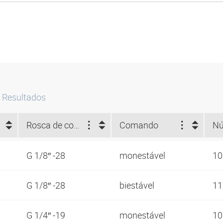
Resultados
Rosca de conexão
Comando
G 1/8″ -28
monestável
1
G 1/8″ -28
biestável
1
G 1/4″ -19
monestável
1