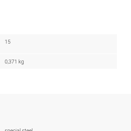
15
0,371 kg
special steel