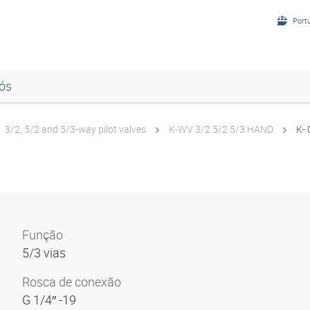
Port
ós
3/2, 5/2 and 5/3-way pilot valves
K-WV 3/2 5/2 5/3 HAND
K- 
Função
5/3 vias
Rosca de conexão
G 1/4″ -19