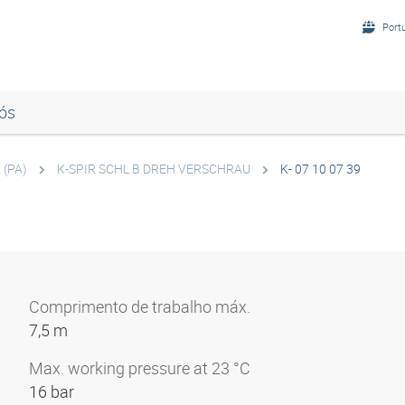
Port
ós
 (PA)
K-SPIR SCHL B DREH VERSCHRAU
K- 07 10 07 39
Comprimento de trabalho máx.
7,5 m
Max. working pressure at 23 °C
16 bar