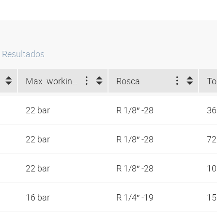
Resultados
Max. working pressure at 23 °C (bar)
Rosca
To
22 bar
R 1/8″ -28
3
22 bar
R 1/8″ -28
7
22 bar
R 1/8″ -28
1
16 bar
R 1/4″ -19
1