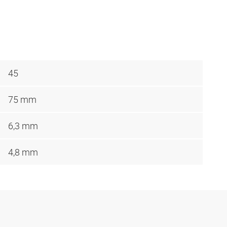
45
75 mm
6,3 mm
4,8 mm