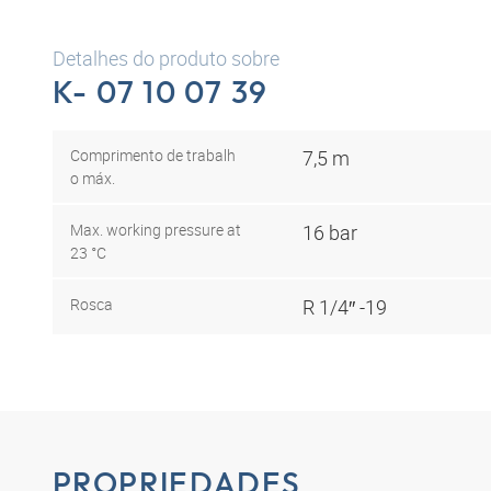
Detalhes do produto sobre
K- 07 10 07 39
Comprimento de trabalh
7,5 m
o máx.
Max. working pressure at
16 bar
23 °C
Rosca
R 1/4″ -19
PROPRIEDADES