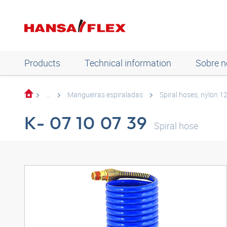
Products
Technical information
Sobre n
...
Mangueiras espiraladas
Spiral hoses, nylon 12
K- 07 10 07 39
Spiral hose