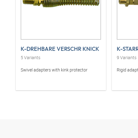
K-DREHBARE VERSCHR KNICK
K-STAR
5
Variants
9
Variants
Swivel adapters with kink protector
Rigid adapt