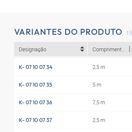
VARIANTES DO PRODUTO
15
Designação
Comprimento de trabalho máx. (m)
2,5 m
K- 07 10 07 34
5 m
K- 07 10 07 35
7,5 m
K- 07 10 07 36
2,5 m
K- 07 10 07 37