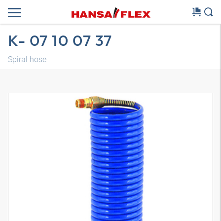
K- 07 10 07 37
Spiral hose