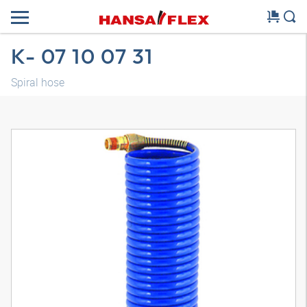
K- 07 10 07 31
Spiral hose