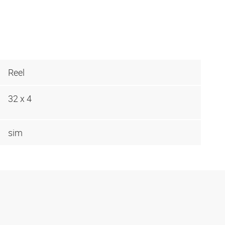
Reel
32 x 4
sim