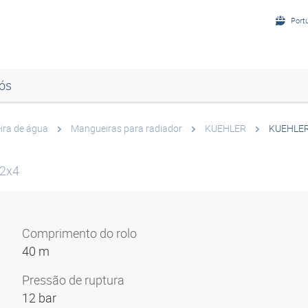
Port
ós
ra de água
Mangueiras para radiador
KUEHLER
KUEHLER
32x4
Comprimento do rolo
40 m
Pressão de ruptura
12 bar