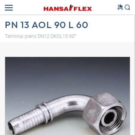
PN 13 AOL 90 L 60
Terminal prens DN12 DKOL15 90°
Modelo 3D