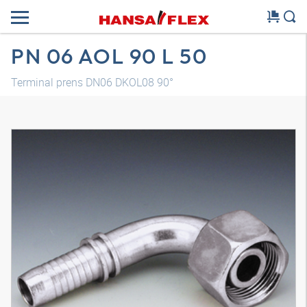
PN 06 AOL 90 L 50
Terminal prens DN06 DKOL08 90°
Modelo 3D