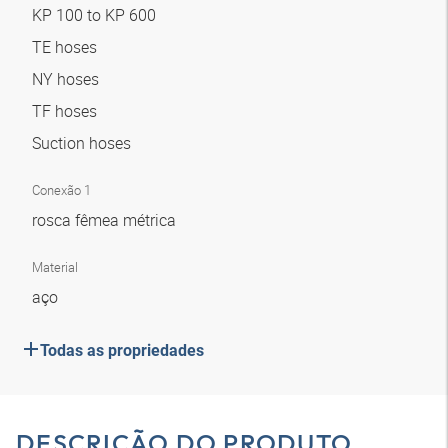
KP 100 to KP 600
TE hoses
NY hoses
TF hoses
Suction hoses
Conexão 1
rosca fêmea métrica
Material
aço
Todas as propriedades
DESCRIÇÃO DO PRODUTO