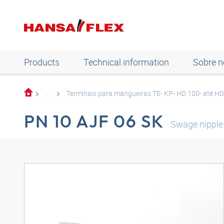
Products
Technical information
Sobre n
...
Terminais para mangueiras TE- KP- HD 100- até H
PN 10 AJF 06 SK
Swage nippl