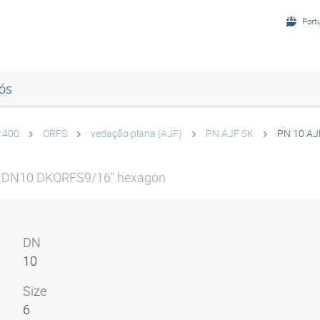
Port
ós
D 400
ORFS
vedação plana (AJF)
PN AJF SK
PN 10 AJ
e DN10 DKORFS9/16" hexagon
DN
10
Size
6