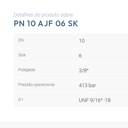
Detalhes do produto sobre
PN 10 AJF 06 SK
DN
10
Size
6
Polegada
3/8″
Pressão operacional
413 bar
G1
UNF 9/16″ -18