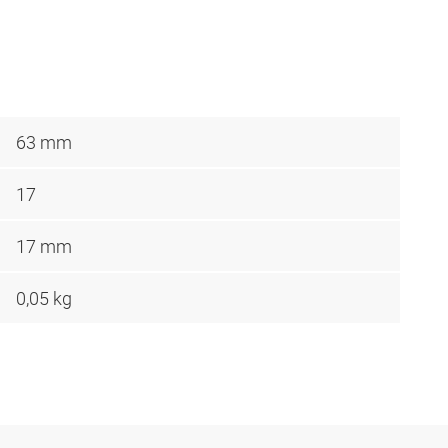
63 mm
17
17 mm
0,05 kg