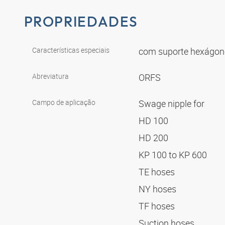
PROPRIEDADES
Características especiais
com suporte hexágo
Abreviatura
ORFS
Campo de aplicação
Swage nipple for
HD 100
HD 200
KP 100 to KP 600
TE hoses
NY hoses
TF hoses
Suction hoses