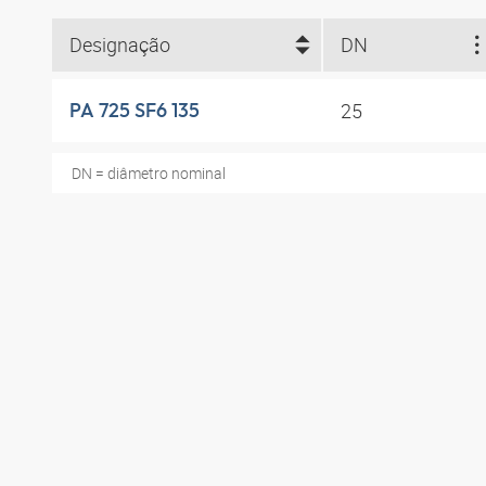
Designação
DN
25
PA 725 SF6 135
DN = diâmetro nominal