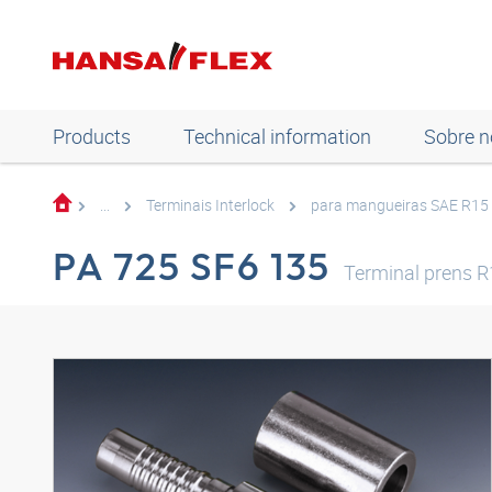
Products
Technical information
Sobre n
...
Terminais Interlock
para mangueiras SAE R15 
PA 725 SF6 135
Terminal prens 