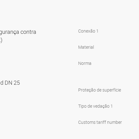
egurança contra
Conexão 1
k)
Material
Norma
nd DN 25
Proteção de superfície
Tipo de vedação 1
Customs tariff number