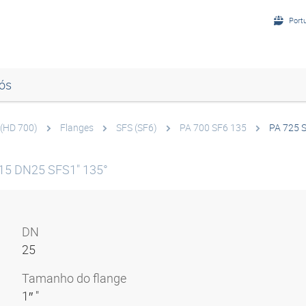
Port
ós
(HD 700)
Flanges
SFS (SF6)
PA 700 SF6 135
PA 725 
R15 DN25 SFS1" 135°
DN
25
Tamanho do flange
1″ "