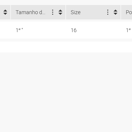
Tamanho do flange (")
Size
Po
1″ "
16
1″