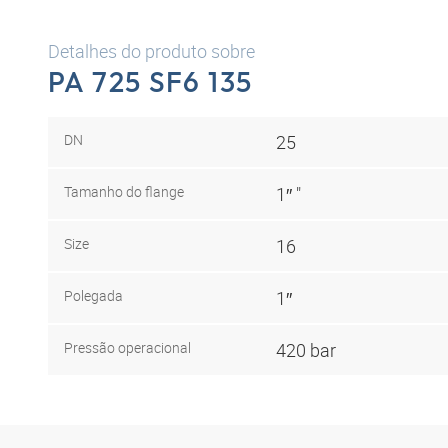
Detalhes do produto sobre
PA 725 SF6 135
DN
25
Tamanho do flange
1″ "
Size
16
Polegada
1″
Pressão operacional
420 bar