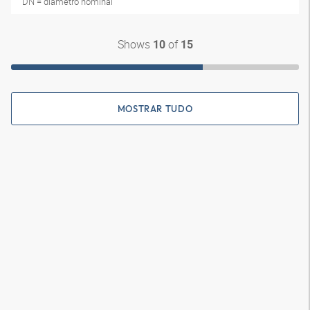
DN = diâmetro nominal
Shows
of
10
15
MOSTRAR TUDO