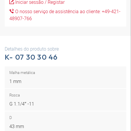
Iniciar sessão / Registar
O nosso serviço de assistência ao cliente: +49-421-
48907-766
Detalhes do produto sobre
K- 07 30 30 46
Malha metálica
1 mm
Rosca
G 1.1/4″ -11
D
43 mm