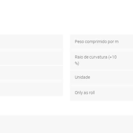
Peso comprimido por m
Raio de curvatura (+10
%)
Unidade
Only as roll