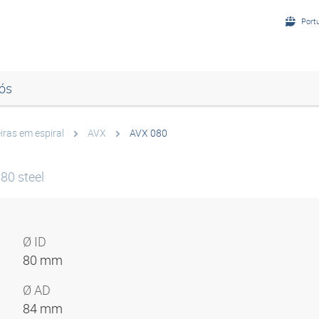
Port
ós
ras em espiral
AVX
AVX 080
80 steel
Ø ID
80 mm
Ø AD
84 mm