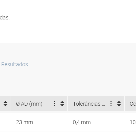
das.
Resultados
Ø AD (mm)
Tolerâncias ID / AD (mm)
23 mm
0,4 mm
10