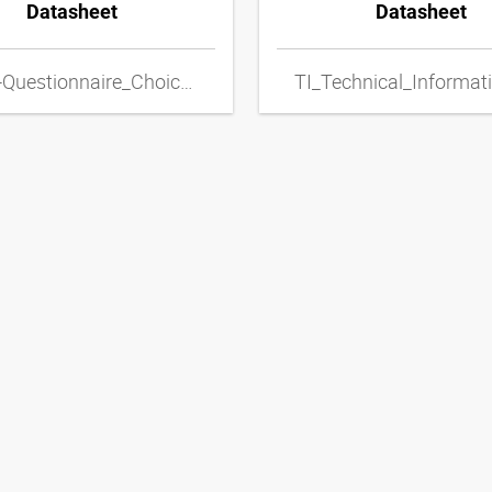
Datasheet
Datasheet
TI_HF-Questionnaire_Choice_of_Metal_Hose_Lines_ENxpdf