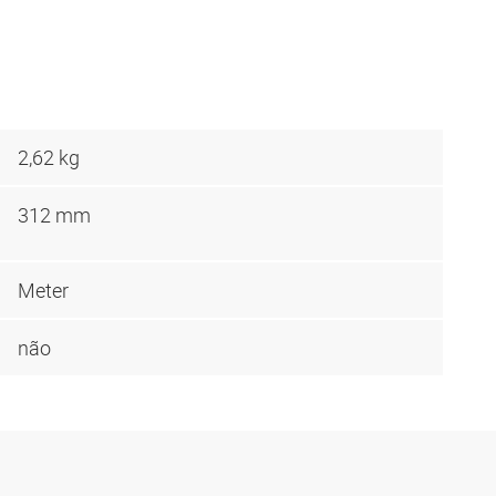
2,62 kg
312 mm
Meter
não