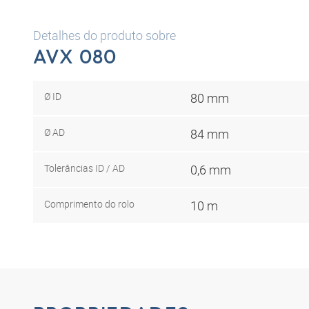
Detalhes do produto sobre
AVX 080
Ø ID
80 mm
Ø AD
84 mm
Tolerâncias ID / AD
0,6 mm
Comprimento do rolo
10 m