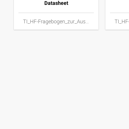
Datasheet
TI_HF-Fragebogen_zur_Auswahl_von_Metall-Schlauchleitungen_DExpdf