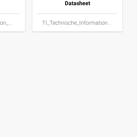
Datasheet
TI_Technical_Information_Metal_Hoses_ENxpdf
TI_Technische_Informationen_Metallschlaeuche_DExpdf